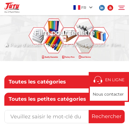
FR
Film pour fenêtre
Page d’accueil
Rechercher
Page d’accueil
>
Produits
>
Vinyle Décoratif
>
Film pour fenêtre
Produits
À Propos De Nous
EN LIGNE
Toutes les catégories
Application
Nous contacter
Toutes les petites catégories
Actualités
Rechercher
Contactez-Nous