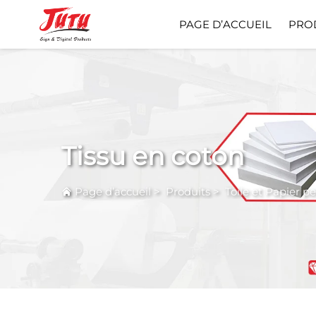
PAGE D’ACCUEIL
PRO
Tissu en coton
Page d’accueil
>
Produits
>
Toile et Papier pe