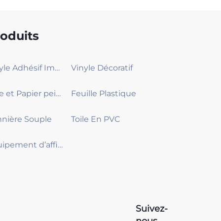
oduits
Vinyle Adhésif Imprimable
Vinyle Décoratif
Toile et Papier peint
Feuille Plastique
nière Souple
Toile En PVC
Équipement d’affichage
Suivez-
nous