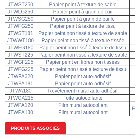
JTWST250
Papier peint à texture de sable
JTWLG250
Papier peint à grain de cuir
JTWSG250
Papier peint à grain de paille
JTWFG250
Papier peint à texture de tissu
JTWST181
Papier peint non tissé à texture de sable
JTWWT180
Papier peint non tissé à texture tissée
JTWFG180
Papier peint non tissé à texture de tissu
JTWST225
Papier peint non tissé à texture de sable
JTWGF225
Papier peint en fibres non tissées
JTWFG225
Papier peint non tissé à texture de tissu
JTWFA320
Papier peint auto-adhésif
JTWFA181
Papier peint auto-adhésif
JTWA180
Revêtement mural auto-adhésif
JTWCA215
Toile autocollante
JTWPA120
Film mural autocollant
Fil
JTWPA130
Film mural autocollant
PRODUITS ASSOCIÉS