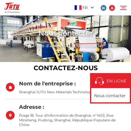
FR
Nous contacter
Page d’accueil
Rechercher
Page d’accueil
>
Nous contacter
Produits
CONTACTEZ-NOUS
À Propos De Nous
EN LIGNE
Nom de l'entreprise :
Application
Shanghai JUTU New Materials Technology Limited
Nous contacter
Actualités
Adresse :
Étage 18, Tour d'Information de Shanghai, n°1403, Rue
Minsheng, Pudong, Shanghai, République Populaire de
Contactez-Nous
Chine