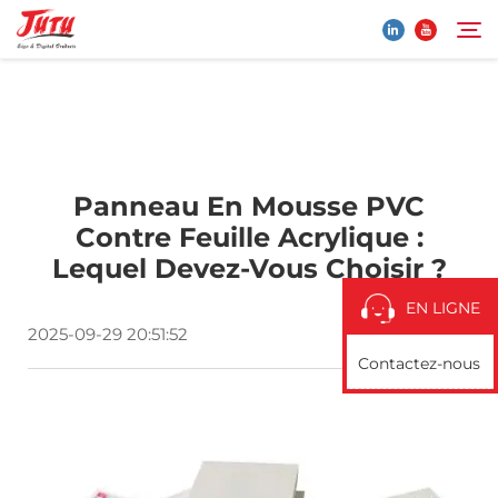
Page d'accueil
Rechercher
Panneau En Mousse PVC
Produits
Contre Feuille Acrylique :
Lequel Devez-Vous Choisir ?
À Propos de Nous
EN LIGNE
2025-09-29 20:51:52
Application
Contactez-nous
Actualités
Contactez-nous