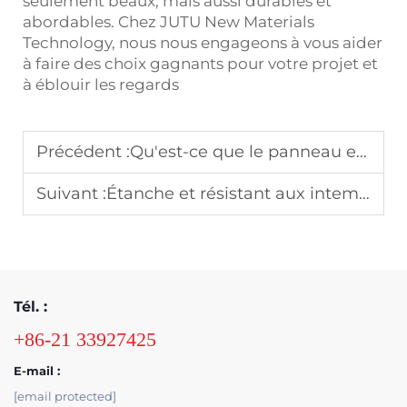
seulement beaux, mais aussi durables et
abordables. Chez JUTU New Materials
Technology, nous nous engageons à vous aider
à faire des choix gagnants pour votre projet et
à éblouir les regards
Précédent :
Qu'est-ce que le panneau en mousse PVC ? Un guide complet pour les acheteurs industriels
Suivant :
Étanche et résistant aux intempéries : utilisation en extérieur de panneaux en mousse PVC
Tél. :
+86-21 33927425
E-mail :
[email protected]