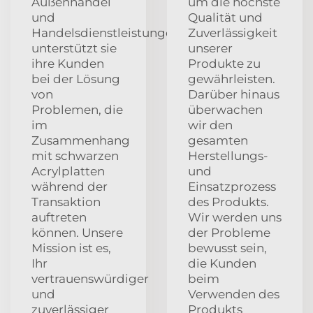
Außenhandel
um die höchste
und
Qualität und
Handelsdienstleistungen
Zuverlässigkeit
unterstützt sie
unserer
ihre Kunden
Produkte zu
bei der Lösung
gewährleisten.
von
Darüber hinaus
Problemen, die
überwachen
im
wir den
Zusammenhang
gesamten
mit schwarzen
Herstellungs-
Acrylplatten
und
während der
Einsatzprozess
Transaktion
des Produkts.
auftreten
Wir werden uns
können. Unsere
der Probleme
Mission ist es,
bewusst sein,
Ihr
die Kunden
vertrauenswürdiger
beim
und
Verwenden des
zuverlässiger
Produkts