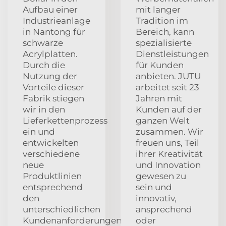
Aufbau einer
mit langer
Industrieanlage
Tradition im
in Nantong für
Bereich, kann
schwarze
spezialisierte
Acrylplatten.
Dienstleistungen
Durch die
für Kunden
Nutzung der
anbieten. JUTU
Vorteile dieser
arbeitet seit 23
Fabrik stiegen
Jahren mit
wir in den
Kunden auf der
Lieferkettenprozess
ganzen Welt
ein und
zusammen. Wir
entwickelten
freuen uns, Teil
verschiedene
ihrer Kreativität
neue
und Innovation
Produktlinien
gewesen zu
entsprechend
sein und
den
innovativ,
unterschiedlichen
ansprechend
Kundenanforderungen
oder