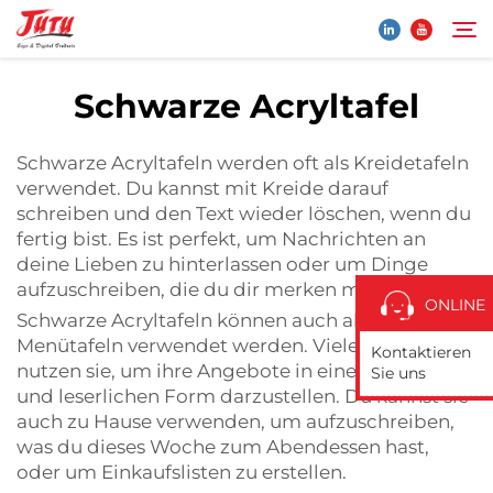
Schwarze Acryltafel
Startseite
Suche
Schwarze Acryltafeln werden oft als Kreidetafeln
verwendet. Du kannst mit Kreide darauf
Produkte
schreiben und den Text wieder löschen, wenn du
fertig bist. Es ist perfekt, um Nachrichten an
deine Lieben zu hinterlassen oder um Dinge
Über Uns
aufzuschreiben, die du dir merken musst.
ONLINE
Schwarze Acryltafeln können auch als
Anwendung
Menütafeln verwendet werden. Viele Restaurants
Kontaktieren
nutzen sie, um ihre Angebote in einer sauberen
Sie uns
und leserlichen Form darzustellen. Du kannst sie
Nachrichten
auch zu Hause verwenden, um aufzuschreiben,
was du dieses Woche zum Abendessen hast,
Kontaktieren Sie Uns
oder um Einkaufslisten zu erstellen.