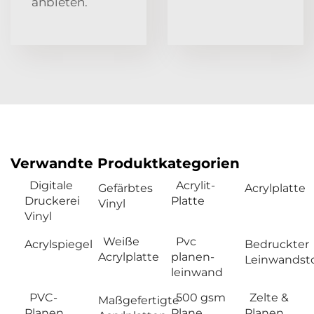
anbieten.
Verwandte Produktkategorien
Digitale
Acrylit-
Gefärbtes
Acrylplatte
Druckerei
Platte
Vinyl
Vinyl
Weiße
Pvc
Acrylspiegel
Bedruckter
Acrylplatte
planen-
Leinwandsto
leinwand
PVC-
500 gsm
Zelte &
Maßgefertigte
Planen
Plane
Planen