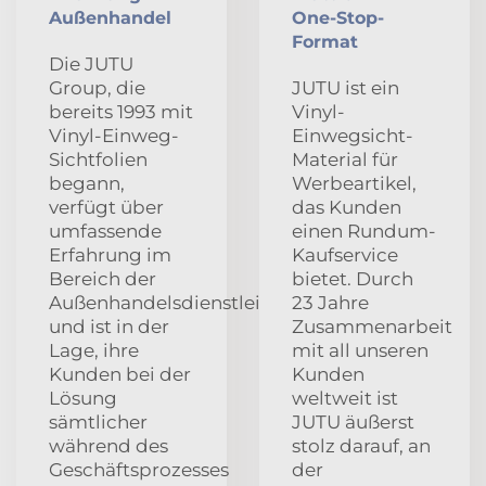
Außenhandel
One-Stop-
Format
Die JUTU
Group, die
JUTU ist ein
bereits 1993 mit
Vinyl-
Vinyl-Einweg-
Einwegsicht-
Sichtfolien
Material für
begann,
Werbeartikel,
verfügt über
das Kunden
umfassende
einen Rundum-
Erfahrung im
Kaufservice
Bereich der
bietet. Durch
Außenhandelsdienstleistungen
23 Jahre
und ist in der
Zusammenarbeit
Lage, ihre
mit all unseren
Kunden bei der
Kunden
Lösung
weltweit ist
sämtlicher
JUTU äußerst
während des
stolz darauf, an
Geschäftsprozesses
der