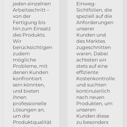
jeden einzelnen
Einweg-
Arbeitsschritt –
Sichtfolien, die
von der
speziell auf die
Fertigung bis
Anforderungen
hin zum Einsatz
unserer
des Produkts.
Kunden und
Wir
des Marktes
berücksichtigen
zugeschnitten
zudem
waren. Dabei
mögliche
achteten wir
Probleme, mit
stets auf eine
denen Kunden
effiziente
konfrontiert
Kostenkontrolle
sein könnten,
und suchten
und bieten
kontinuierlich
ihnen
nach neuen
professionelle
Produkten, um
Lösungen an,
unseren
um die
Kunden diese
Produktqualität
zu besonders