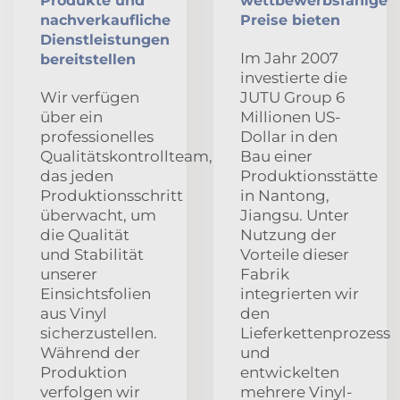
Produkte und
wettbewerbsfähige
nachverkaufliche
Preise bieten
Dienstleistungen
Im Jahr 2007
bereitstellen
investierte die
Wir verfügen
JUTU Group 6
über ein
Millionen US-
professionelles
Dollar in den
Qualitätskontrollteam,
Bau einer
das jeden
Produktionsstätte
Produktionsschritt
in Nantong,
überwacht, um
Jiangsu. Unter
die Qualität
Nutzung der
und Stabilität
Vorteile dieser
unserer
Fabrik
Einsichtsfolien
integrierten wir
aus Vinyl
den
sicherzustellen.
Lieferkettenprozess
Während der
und
Produktion
entwickelten
verfolgen wir
mehrere Vinyl-