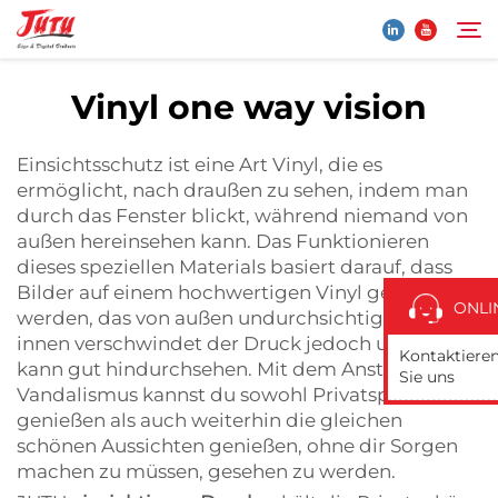
Vinyl one way vision
Startseite
Suche
Einsichtsschutz ist eine Art Vinyl, die es
ermöglicht, nach draußen zu sehen, indem man
Produkte
durch das Fenster blickt, während niemand von
außen hereinsehen kann. Das Funktionieren
dieses speziellen Materials basiert darauf, dass
Über Uns
Bilder auf einem hochwertigen Vinyl gedruckt
ONLI
werden, das von außen undurchsichtig ist. Von
Anwendung
innen verschwindet der Druck jedoch und man
Kontaktiere
kann gut hindurchsehen. Mit dem Anstieg von
Sie uns
Vandalismus kannst du sowohl Privatsphäre
Nachrichten
genießen als auch weiterhin die gleichen
schönen Aussichten genießen, ohne dir Sorgen
machen zu müssen, gesehen zu werden.
Kontaktieren Sie Uns