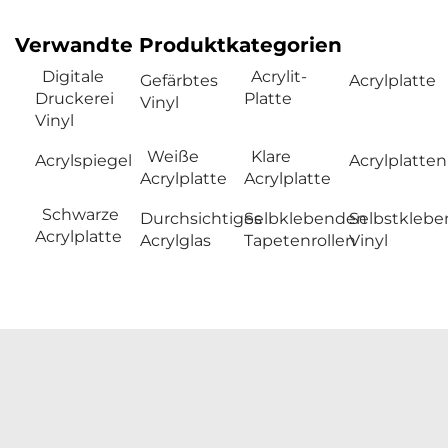
Verwandte Produktkategorien
Digitale
Acrylit-
Gefärbtes
Acrylplatte
Druckerei
Platte
Vinyl
Vinyl
Weiße
Klare
Acrylspiegel
Acrylplatten
Acrylplatte
Acrylplatte
Schwarze
Durchsichtiges
Selbklebenden
Selbstklebe
Acrylplatte
Acrylglas
Tapetenrollen
Vinyl