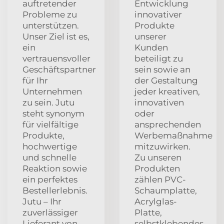
auftretender
Entwicklung
Probleme zu
innovativer
unterstützen.
Produkte
Unser Ziel ist es,
unserer
ein
Kunden
vertrauensvoller
beteiligt zu
Geschäftspartner
sein sowie an
für Ihr
der Gestaltung
Unternehmen
jeder kreativen,
zu sein. Jutu
innovativen
steht synonym
oder
für vielfältige
ansprechenden
Produkte,
Werbemaßnahme
hochwertige
mitzuwirken.
und schnelle
Zu unseren
Reaktion sowie
Produkten
ein perfektes
zählen PVC-
Bestellerlebnis.
Schaumplatte,
Jutu – Ihr
Acrylglas-
zuverlässiger
Platte,
Lieferant von
selbstklebendes