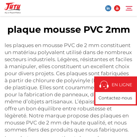
plaque mousse PVC 2mm
Page d'accueil
Rechercher
les plaques en mousse PVC de 2 mm constituent
un matériau polyvalent utilisé dans de nombreux
Produits
secteurs industriels. Légères, résistantes et faciles
à manipuler, elles constituent un excellent choix
pour divers projets. Ces plaques sont fabriquées
À Propos De Nous
à partir de chlorure de polyvinyle (PVC), un type
EN LIGNE
de plastique. Elles sont couramment utilisées
Application
pour la fabrication de panneaux, d’affichages et
Contactez-nous
même d’objets artisanaux. L’épaisseur de 2 mm
offre un bon équilibre entre robustesse et
Actualités
légèreté. Notre marque propose des plaques en
mousse PVC de 2 mm de haute qualité, et nous
sommes fiers des produits que nous fabriquons.
Contactez-Nous