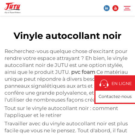
mousse PVC de JUTU<...">
Vinyle autocollant noir
Page d'accueil
Rechercher
Recherchez-vous quelque chose d'excitant pour
Produits
rendre votre espace attrayant ? Eh bien, le vinyle
autocollant noir de JUTU est une option stylée,
ainsi que le produit JUTU.
pvc foam
Ce matériau
À Propos De Nous
unique peut répondre à divers besoins, des
EN LIGNE
panneaux signalétiques aux arts et crafts. Cela lui
Application
confère une grande polyvalence, et vous pouvez
Contactez-nous
l'utiliser de nombreuses façons créatives.
Tout sur le vinyle autocollant noir : comment
Actualités
l'appliquer et le retirer
Travailler avec du vinyle autocollant noir est plus
Contactez-Nous
facile que vous ne le pensez. Tout d'abord, il faut