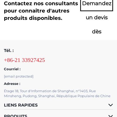
Contactez nos consultants
Demandez
pour connaître d'autres
un devis
produits disponibles.
dès
maintenant
Tél. :
+86-21 33927425
Courriel :
[email protected]
Adresse :
Étage 18, Tour d'Information de Shanghai, n°1403, Rue
Minsheng, Pudong, Shanghai, République Populaire de Chine
LIENS RAPIDES
PRODUITS