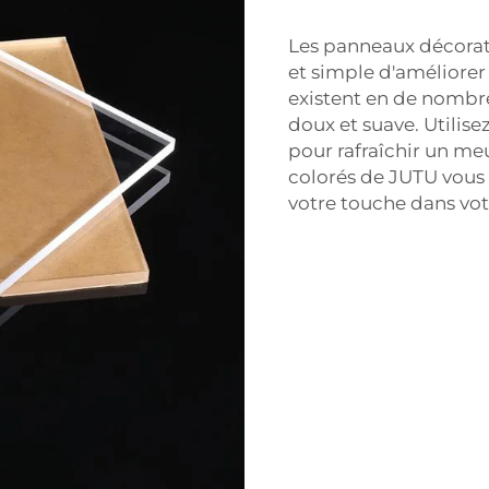
Les panneaux décorat
et simple d'améliorer 
existent en de nombreu
doux et suave. Utilis
pour rafraîchir un me
colorés de JUTU vous 
votre touche dans vo