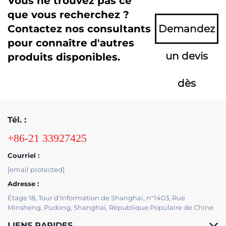
Vous ne trouvez pas ce
que vous recherchez ?
Contactez nos consultants
Demandez
pour connaître d'autres
un devis
produits disponibles.
dès
maintenant
Tél. :
+86-21 33927425
Courriel :
[email protected]
Adresse :
Étage 18, Tour d'Information de Shanghai, n°1403, Rue
Minsheng, Pudong, Shanghai, République Populaire de Chine
LIENS RAPIDES