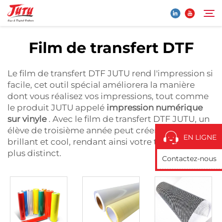
Film de transfert DTF
Page d'accueil
Rechercher
Le film de transfert DTF JUTU rend l'impression si
facile, cet outil spécial améliorera la manière
Produits
dont vous réalisez vos impressions, tout comme
le produit JUTU appelé
impression numérique
sur vinyle
. Avec le film de transfert DTF JUTU, un
À Propos De Nous
élève de troisième année peut créer ce design
EN LIGNE
brillant et cool, rendant ainsi votre travail encore
Application
plus distinct.
Contactez-nous
Actualités
Contactez-Nous