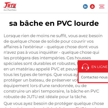
sa bâche en PVC lourde
Page d'accueil
Rechercher
Lorsque rien de moins ne suffit, vous avez besoin
de quelque chose de solide pour couvrir vos
Produits
affaires à l'extérieur - quelque chose dont vous
n'avez pas à vous inquiéter - quelque chose qui
les protégera des intempéries. Ces housses
À Propos De Nous
spéciales sont durables et robustes, fabriquées
EN LIGNE
en un matériau appelé PVC et peuvent résister à
Application
tous les types de temps. Que vous ayez besoin de
Contactez-nous
protéger un bateau, de préserver votre
équipement lors d'une randonnée, ou de
Actualités
construire un abri temporaire, la bâche en PVC
robuste de JUTU est idéale pour la tâche.
Contactez-Nous
Que vous ayez besoin de protéger quelque chose