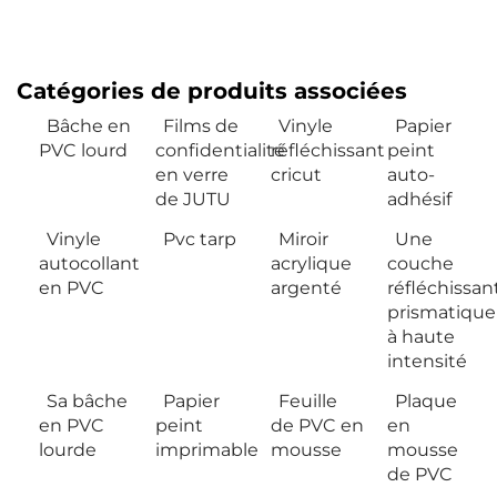
Catégories de produits associées
Bâche en
Films de
Vinyle
Papier
PVC lourd
confidentialité
réfléchissant
peint
en verre
cricut
auto-
de JUTU
adhésif
Vinyle
Pvc tarp
Miroir
Une
autocollant
acrylique
couche
en PVC
argenté
réfléchissan
prismatique
à haute
intensité
Sa bâche
Papier
Feuille
Plaque
en PVC
peint
de PVC en
en
lourde
imprimable
mousse
mousse
de PVC