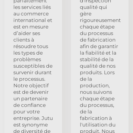
parfaitement
d'inspection
les services liés
qualité qui
au commerce
gère
international et
rigoureusement
est en mesure
chaque étape
d’aider ses
du processus
clients à
de fabrication
résoudre tous
afin de garantir
les types de
la fiabilité et la
problèmes
stabilité de la
susceptibles de
qualité de nos
survenir durant
produits. Lors
le processus.
de la
Notre objectif
production,
est de devenir
nous suivons
un partenaire
chaque étape
de confiance
du processus,
pour votre
de la
entreprise. Jutu
fabrication à
est synonyme
l'utilisation du
de diversité de
produit. Nous