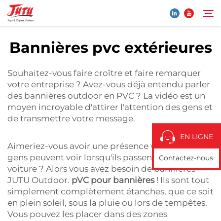
Bannières pvc extérieures
Page d'accueil
Rechercher
Souhaitez-vous faire croître et faire remarquer
votre entreprise ? Avez-vous déjà entendu parler
Produits
des bannières outdoor en PVC ? La vidéo est un
moyen incroyable d'attirer l'attention des gens et
de transmettre votre message.
À Propos De Nous
EN LIGNE
Aimeriez-vous avoir une présence visuelle que les
Application
gens peuvent voir lorsqu'ils passent à pied ou en
Contactez-nous
voiture ? Alors vous avez besoin de bannières
Actualités
JUTU Outdoor.
pVC pour bannières
! Ils sont tout
simplement complètement étanches, que ce soit
en plein soleil, sous la pluie ou lors de tempêtes.
Contactez-Nous
Vous pouvez les placer dans des zones