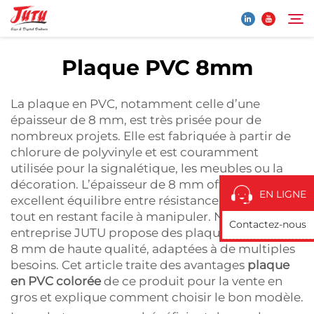
Plaque PVC 8mm
Page d'accueil
Rechercher
La plaque en PVC, notamment celle d’une
épaisseur de 8 mm, est très prisée pour de
Produits
nombreux projets. Elle est fabriquée à partir de
chlorure de polyvinyle et est couramment
utilisée pour la signalétique, les meubles ou la
À Propos De Nous
décoration. L’épaisseur de 8 mm offre un
EN LIGNE
excellent équilibre entre résistance et légèreté,
Application
tout en restant facile à manipuler. Notre
Contactez-nous
entreprise JUTU propose des plaques en PVC de
8 mm de haute qualité, adaptées à de multiples
Actualités
besoins. Cet article traite des avantages
plaque
en PVC colorée
de ce produit pour la vente en
gros et explique comment choisir le bon modèle.
Contactez-Nous