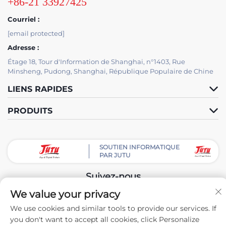
+86-21 33927425
Courriel :
[email protected]
Adresse :
Étage 18, Tour d'Information de Shanghai, n°1403, Rue
Minsheng, Pudong, Shanghai, République Populaire de Chine
LIENS RAPIDES
PRODUITS
SOUTIEN INFORMATIQUE
PAR JUTU
Suivez-nous
We value your privacy
We use cookies and similar tools to provide our services. If
Droits d'auteur © Shanghai JUTU New Materials Technology Limited
you don't want to accept all cookies, click Personalize
Tous droits réservés -
Politique de confidentialité
-
BLOG