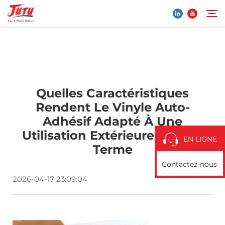
Page D’Accueil
Rechercher
Quelles Caractéristiques
Produits
Rendent Le Vinyle Auto-
Adhésif Adapté À Une
À propos de nous
Utilisation Extérieure À Long
EN LIGNE
Terme
Application
Contactez-nous
2026-04-17 23:09:04
Actualités
Contactez-Nous