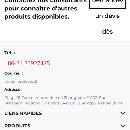
Contactez nos consultants
Demandez
pour connaître d'autres
un devis
produits disponibles.
dès
maintenant
Tél. :
+86-21 33927425
Courriel :
[email protected]
Adresse :
Étage 18, Tour d'Information de Shanghai, n°1403, Rue
Minsheng, Pudong, Shanghai, République Populaire de Chine
LIENS RAPIDES
PRODUITS