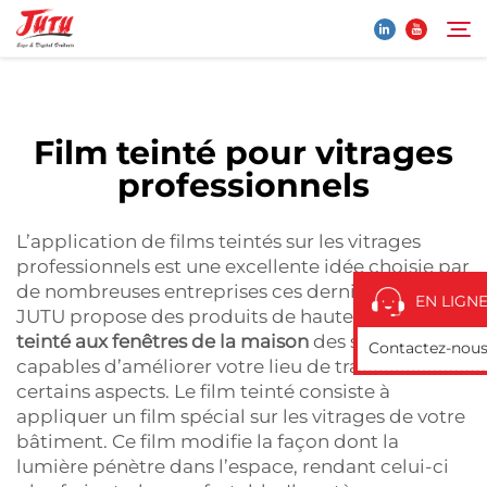
vitrages résidentiels
&n...">
Page d'accueil
Film teinté pour vitrages
Rechercher
professionnels
Produits
L’application de films teintés sur les vitrages
À Propos De Nous
professionnels est une excellente idée choisie par
de nombreuses entreprises ces derniers temps.
EN LIGN
JUTU propose des produits de haute qualité
film
Application
teinté aux fenêtres de la maison
des services
Contactez-nou
capables d’améliorer votre lieu de travail sur
certains aspects. Le film teinté consiste à
Actualités
appliquer un film spécial sur les vitrages de votre
bâtiment. Ce film modifie la façon dont la
Contactez-Nous
lumière pénètre dans l’espace, rendant celui-ci