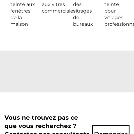
teinté aux
aux vitres
des
teinté
fenêtres
commerciales
vitrages
pour
de la
de
vitrages
maison
bureaux
professionne
Vous ne trouvez pas ce
que vous recherchez ?