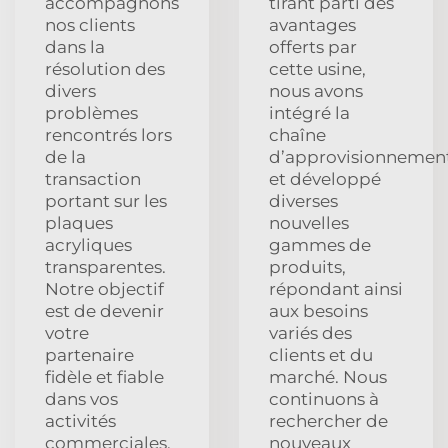
accompagnons
tirant parti des
nos clients
avantages
dans la
offerts par
résolution des
cette usine,
divers
nous avons
problèmes
intégré la
rencontrés lors
chaîne
de la
d’approvisionnemen
transaction
et développé
portant sur les
diverses
plaques
nouvelles
acryliques
gammes de
transparentes.
produits,
Notre objectif
répondant ainsi
est de devenir
aux besoins
votre
variés des
partenaire
clients et du
fidèle et fiable
marché. Nous
dans vos
continuons à
activités
rechercher de
commerciales.
nouveaux