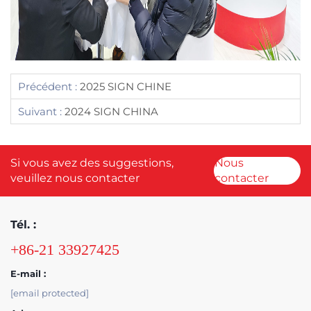
Précédent :
2025 SIGN CHINE
Suivant :
2024 SIGN CHINA
Si vous avez des suggestions,
Nous
veuillez nous contacter
contacter
Tél. :
+86-21 33927425
E-mail :
[email protected]