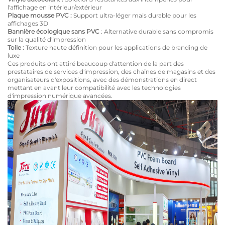
l'affichage en intérieur/extérieur
Plaque mousse PVC :
Support ultra-léger mais durable pour les
affichages 3D
Bannière écologique sans PVC
: Alternative durable sans compromis
sur la qualité d'impression
Toile :
Texture haute définition pour les applications de branding de
luxe
Ces produits ont attiré beaucoup d'attention de la part des
prestataires de services d'impression, des chaînes de magasins et des
organisateurs d'expositions, avec des démonstrations en direct
mettant en avant leur compatibilité avec les technologies
d'impression numérique avancées.