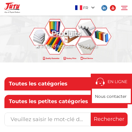
FR
Produits
Page d’accueil
Rechercher
Page d’accueil
>
Produits
Produits
À Propos De Nous
EN LIGNE
Toutes les catégories
Application
Nous contacter
Toutes les petites catégories
Actualités
Rechercher
Contactez-Nous