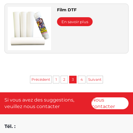
Film DTF
En savoir plus
Précédent
1
2
3
4
Suivant
Si vous avez des suggestions,
Nous
veuillez nous contacter
contacter
Tél. :