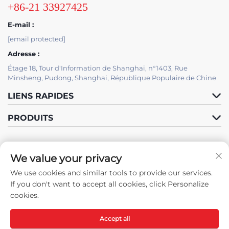
+86-21 33927425
E-mail :
[email protected]
Adresse :
Étage 18, Tour d'Information de Shanghai, n°1403, Rue
Minsheng, Pudong, Shanghai, République Populaire de Chine
LIENS RAPIDES
PRODUITS
SOUTIEN INFORMATIQUE
We value your privacy
PAR JUTU
We use cookies and similar tools to provide our services.
Suivez-nous
If you don't want to accept all cookies, click Personalize
cookies.
Accept all
Droits d'auteur © Shanghai JUTU New Materials Technology Limited
Tous droits réservés -
Politique de confidentialité
-
Blogue